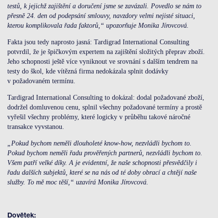
testů, k jejichž zajištění a doručení jsme se zavázali. Povedlo se nám to
přesně 24. den od podepsání smlouvy, navzdory velmi nejisté situaci,
kterou komplikovala řada faktorů,“ upozorňuje Monika Jírovcová.
Fakta jsou tedy naprosto jasná: Tardigrad International Consulting
potvrdil, že je špičkovým expertem na zajištění složitých přeprav zboží.
Jeho schopnosti ještě více vyniknout ve srovnání s dalším tendrem na
testy do škol, kde vítězná firma nedokázala splnit dodávky
v požadovaném termínu.
Tardigrad International Consulting to dokázal: dodal požadované zboží,
dodržel domluvenou cenu, splnil všechny požadované termíny a prostě
vyřešil všechny problémy, které logicky v průběhu takové náročné
transakce vyvstanou.
„Pokud bychom neměli dlouholeté know-how, nezvládli bychom to.
Pokud bychom neměli řadu prověřených partnerů, nezvládli bychom to.
Všem patří velké díky. A je evidentní, že naše schopnosti přesvědčily i
řadu dalších subjektů, které se na nás od té doby obrací a chtějí naše
služby. To mě moc těší,“ uzavírá Monika Jírovcová.
Dovětek: