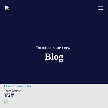
About us
Services
Do not miss latest news
Blog
Creative solutions
Thermocovers
Products
Back to article list
Share article
Blog