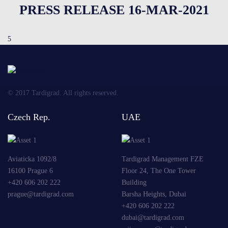
PRESS RELEASE 16-MAR-2021
5
© 2017 Tardigrad. All rights reserved.
Czech Rep.
UAE
Aviaticka 1092/8
Tardigrad Management FZE
16100 Prague 6
Floor 24, The One Tower
+420 606 202 222
Building
prague@tardigrad.com
Barsha Heights, Dubai
+420 606 202 222
dubai@tardigrad.com