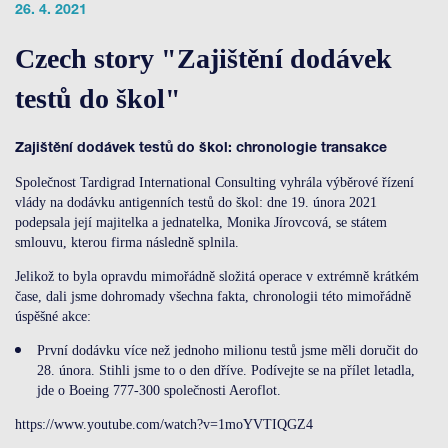
26. 4. 2021
Contact
Czech story "Zajištění dodávek
testů do škol"
LOGIN
Zajištění dodávek testů do škol: chronologie transakce
Společnost Tardigrad International Consulting vyhrála výběrové řízení
vlády na dodávku antigenních testů do škol: dne 19. února 2021
podepsala její majitelka a jednatelka, Monika Jírovcová, se státem
smlouvu, kterou firma následně splnila.
Jelikož to byla opravdu mimořádně složitá operace v extrémně krátkém
čase, dali jsme dohromady všechna fakta, chronologii této mimořádně
úspěšné akce:
První dodávku více než jednoho milionu testů jsme měli doručit do
28. února. Stihli jsme to o den dříve. Podívejte se na přílet letadla,
jde o Boeing 777-300 společnosti Aeroflot.
https://www.youtube.com/watch?v=1moYVTIQGZ4