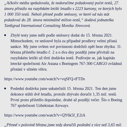
„Ačkoliv média spekulovala, že nedoručíme požadovaný počet testů, 27.
února přistálo na ruzyňském letišti letadlo s 2223 kartony, ve kterých bylo
1 000 350 testů. Neboli přesně podle smlouvy, ve které od nás stát
požadoval do 28. února minimálně milion testů,“ dodává jednatelka
Tardigrad International Consulting Monika Jírovcová.
Zbylé testy jsme měli podle smlouvy dodat do 15. března 2021.
Mimochodem, ve smlouvě byla za případné prodlevy velmi přísná
sankce. My jsme ovšem své povinnosti dodrželi opět beze zbytku: 11.
března přiletělo letadlo č. 2 a o dva dny později jsme přivítali na
ruzyňském letišti už třetí dodávku testů. Podívejte se, jak kapitán
letecké společnosti Air Astana s Boeingem 767-300 CARGO zvládnul
přistání v silném větru.
https://www.youtube.com/watch?v=vqSFQ-tFTDs
Poslední dodávku jsme uskutečnili 15. března 2021. Ten den jsme
dokonce stihli dvě letadla, protože zbývalo doručit 1,35 mil. testů.
První proto přiletělo dopoledne, druhé až později večer. Šlo o Boeing
767 společnosti Uzbekistan Airways.
https://www.youtube.com/watch?v=QY6k5f_E2iA
„Přesně v polovině března jsme tedy doručili poslední z více než 3,65 mil.